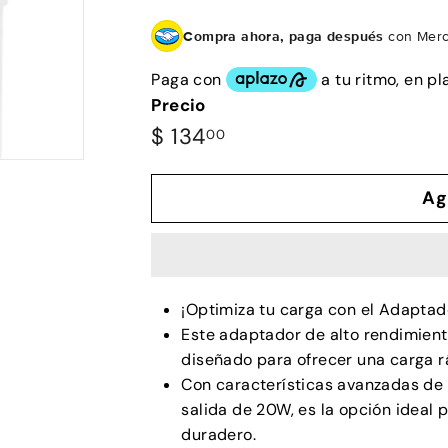
Compra ahora, paga después
con Merc
Precio
Precio
$
$ 134
00
habitual
134.00
Ag
¡Optimiza tu carga con el Adapta
Este adaptador de alto rendimiento
diseñado para ofrecer una carga rá
Con características avanzadas de 
salida de 20W, es la opción ideal
duradero.