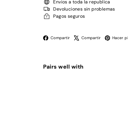
Envios a toda la republica
Devoluciones sin problemas
Pagos seguros
Facebook
X
Compartir
Compartir
Hacer p
Pairs well with
Adaptador Ac Usb Ae
AEK
$
$ 134
00
134.00