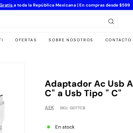
Gratis
a toda la República Mexicana | En compras desde
$599
diapositivas
pausa
Buscar
TI
OFERTAS
SOBRE NOSOTROS
CONTACTO
Adaptador Ac Usb Ae
C" a Usb Tipo " C"
AEK
SKU: G07TCB
En stock