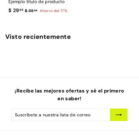
Ejemplo título de producto
E
$
$ 29
99
$
$ 35
Ahorro del 17%
99
3
2
5
9
.
.
Visto recientemente
9
9
9
9
¡Recibe las mejores ofertas y sé el primero
en saber!
Suscríbete
Suscribir
a
nuestra
lista