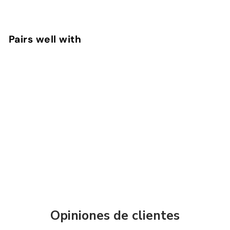
Pairs well with
Agregar al car
Linkbits Radio Btretro Vintage con
Bluetooth y Luz Led
LINKBITS
$
$ 244
00
244.00
Opiniones de clientes