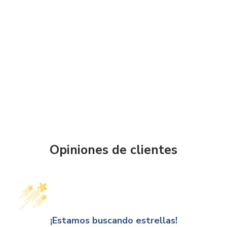
Agregar al car
Green Leafbocina Portátil con Bluetooth,
Blanca Glb-3002
GREEN LEAF
$
$ 234
00
234.00
Opiniones de clientes
¡Estamos buscando estrellas!