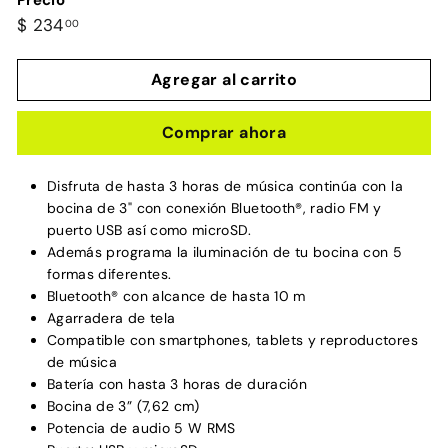
Precio
Precio
$
$ 234
00
habitual
234.00
Agregar al carrito
Comprar ahora
Disfruta de hasta 3 horas de música continúa con la
bocina de 3" con conexión Bluetooth®, radio FM y
puerto USB así como microSD.
Además programa la iluminación de tu bocina con 5
formas diferentes.
Bluetooth® con alcance de hasta 10 m
Agarradera de tela
Compatible con smartphones, tablets y reproductores
de música
Batería con hasta 3 horas de duración
Bocina de 3” (7,62 cm)
Potencia de audio 5 W RMS