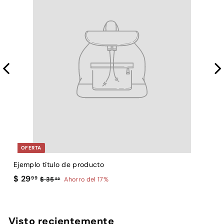
OFERTA
Ejemplo título de producto
E
$
$ 29
99
$
$ 35
Ahorro del 17%
99
3
2
5
9
.
.
Visto recientemente
9