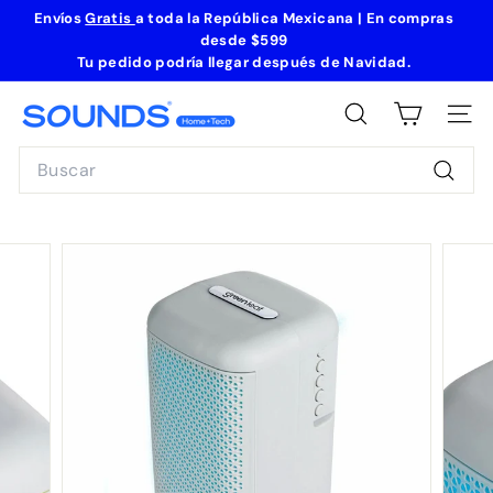
Ir
Envíos
Gratis
a toda la República Mexicana | En compras
directamente
desde
$599
diapositivas
al
Tu pedido podría llegar después de Navidad
.
pausa
contenido
S
BUSCAR
NAVE
o
Search
u
n
Busca
d
s
H
o
m
e
+
T
e
c