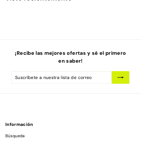
9
9
9
¡Recibe las mejores ofertas y sé el primero
en saber!
Suscríbete
Suscribir
a
nuestra
lista
de
correo
Información
Búsqueda