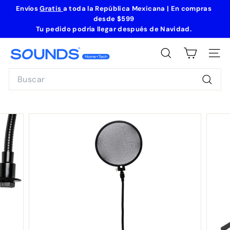
Ir
Envíos
Gratis
a toda la República Mexicana | En compras
directamente
desde
$599
diapositivas
al
Tu pedido podría llegar después de Navidad
.
pausa
contenido
S
BUSCAR
NAVE
o
Search
u
n
Busca
d
s
H
o
m
e
+
T
e
c