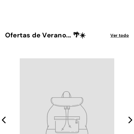
STAGG
$
$ 324
00
3
2
4
Ofertas de Verano... 🌴☀️
Ver todo
.
0
0