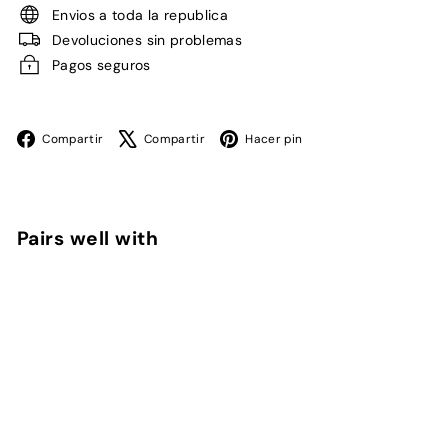
Envios a toda la republica
Devoluciones sin problemas
Pagos seguros
Facebook
X
Pinterest
Compartir
Compartir
Hacer pin
Pairs well with
Agregar al car
Stagg Pantalla Anti Pop para
Microfono
STAGG
$
$ 324
00
324.00