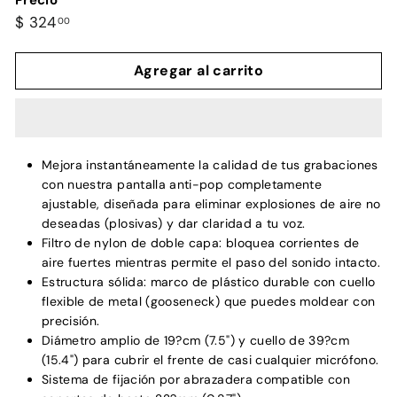
Precio
Precio
$
$ 324
00
habitual
324.00
Agregar al carrito
Mejora instantáneamente la calidad de tus grabaciones
con nuestra pantalla anti-pop completamente
ajustable, diseñada para eliminar explosiones de aire no
deseadas (plosivas) y dar claridad a tu voz.
Filtro de nylon de doble capa: bloquea corrientes de
aire fuertes mientras permite el paso del sonido intacto.
Estructura sólida: marco de plástico durable con cuello
flexible de metal (gooseneck) que puedes moldear con
precisión.
Diámetro amplio de 19?cm (7.5") y cuello de 39?cm
(15.4") para cubrir el frente de casi cualquier micrófono.
Sistema de fijación por abrazadera compatible con