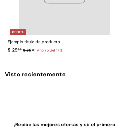
OFERTA
Ejemplo título de producto
E
$
$ 29
99
$
$ 35
Ahorro del 17%
99
3
2
5
9
.
.
Visto recientemente
9
9
9
9
¡Recibe las mejores ofertas y sé el primero