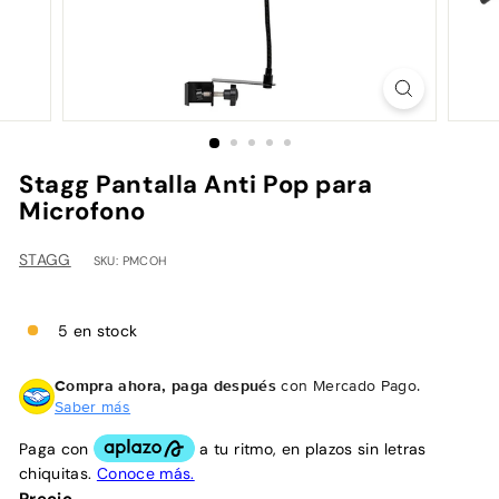
h
Stagg Pantalla Anti Pop para
Microfono
STAGG
SKU: PMCOH
5 en stock
Compra ahora, paga después
con Mercado Pago.
Saber más